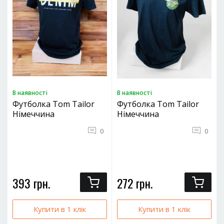
В наявностi
В наявностi
Футболка Tom Tailor
Футболка Tom Tailor
Німеччина
Німеччина
0
0
393 грн.
272 грн.
Купити в 1 клік
Купити в 1 клік