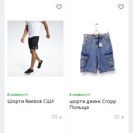
В наявностi
В наявностi
Шорти Reebok США
шорти джинс Cropp
Польща
0
0