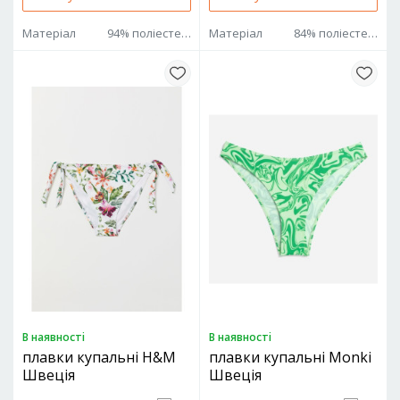
Матеріал
94% поліестер 6% еластан
Матеріал
84% поліестер 16% еластан
В наявностi
В наявностi
плавки купальні H&M
плавки купальні Monki
Швеція
Швеція