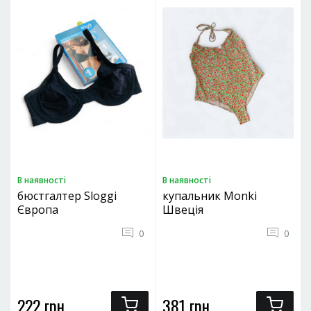
В наявностi
В наявностi
бюстгалтер Sloggi
купальник Monki
Європа
Швеція
0
0
222 грн.
381 грн.