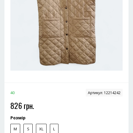
40
Артикул:
12214242
826 грн.
Розмір
M
S
XL
L