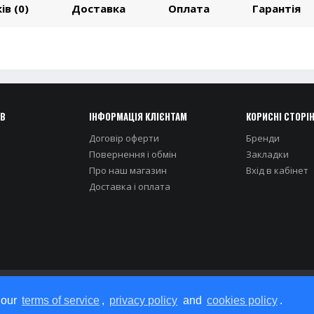
ів (0)
Доставка
Оплата
Гарантія
ІВ
ІНФОРМАЦІЯ КЛІЄНТАМ
КОРИСНІ СТОРІ
Договір оферти
Бренди
Повернення і обмін
Закладки
Про наш магазин
Вхiд в кабiнет
Доставка i оплата
 our
terms of service
,
privacy policy
and
cookies policy
.
Iнтернет-магазин STOCKOPT © 2026