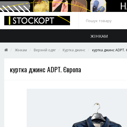
ЖІНКАМ
Жінкам
Верхній одяг
Куртка джинс
куртка джинс ADPT.
куртка джинс ADPT. Європа