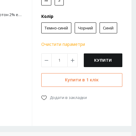
M
S
98% котон 2% еластан
Колір
Темно-синій
Чорний
Синій
Очистити параметри
КУПИТИ
Купити в 1 клік
Додати в закладки