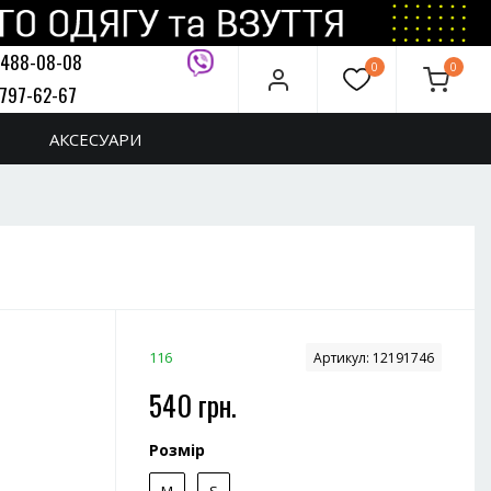
 488-08-08
0
0
 797-62-67
дзвінок
АКСЕСУАРИ
116
Артикул:
12191746
540 грн.
Розмір