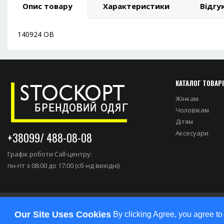
Опис товару
Характеристики
Відгук
140924 ОВ
КАТАЛОГ ТОВАР
Жінкам
Чоловікам
Дітям
Аксесуари
+38099/ 488-08-08
Графік роботи Call-центру:
пн-пт з 08:00 до 17:00 (сб-нд вихідні)
Our Site Uses Cookies
By clicking Agree, you agree to
студия разработки сайтов