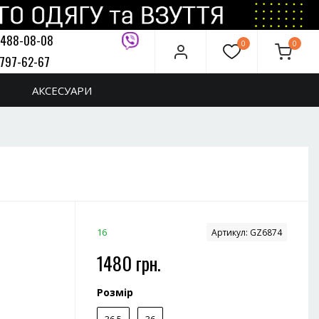
 488-08-08
0
0
 797-62-67
дзвінок
АКСЕСУАРИ
16
Артикул:
GZ6874
1480 грн.
Розмір