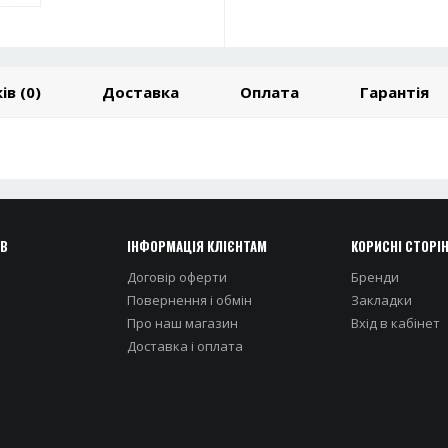
ів (0)
Доставка
Оплата
Гарантія
ІВ
ІНФОРМАЦІЯ КЛІЄНТАМ
КОРИСНІ СТОРІ
Договір оферти
Бренди
Повернення і обмін
Закладки
Про наш магазин
Вхiд в кабiнет
Доставка i оплата