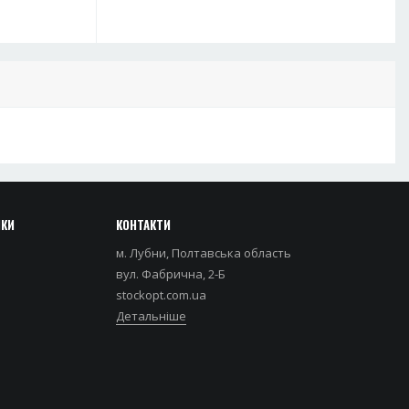
НКИ
КОНТАКТИ
м. Лубни, Полтавська область
вул. Фабрична, 2-Б
stockopt.com.ua
Детальніше