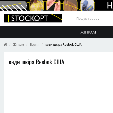
ЖІНКАМ
Жінкам
Взуття
кеди шкіра Reebok США
кеди шкіра Reebok США