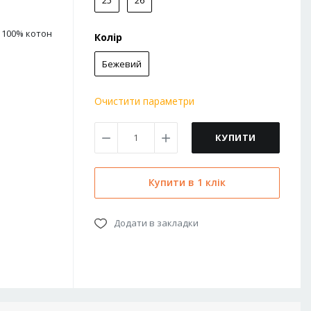
25
26
100% котон
Колір
Бежевий
Очистити параметри
КУПИТИ
Купити в 1 клік
Додати в закладки