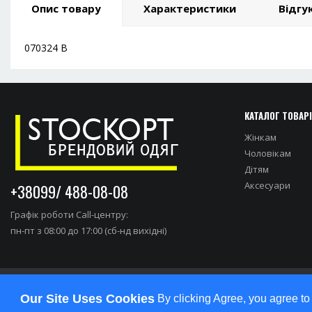
Опис товару
Характеристики
Відгук
070324 В
КАТАЛОГ ТОВАР
Жінкам
Чоловікам
Дітям
Аксесуари
+38099/ 488-08-08
Графік роботи Call-центру:
пн-пт з 08:00 до 17:00 (сб-нд вихідні)
Our Site Uses Cookies
By clicking Agree, you agree to
студия разработки сайтов