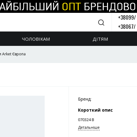
+38099/
+38067/
Зворотній 
ЧОЛОВІКАМ
ДІТЯМ
 Arket Європа
Бренд:
Короткий опис
070324 В
Детальніше