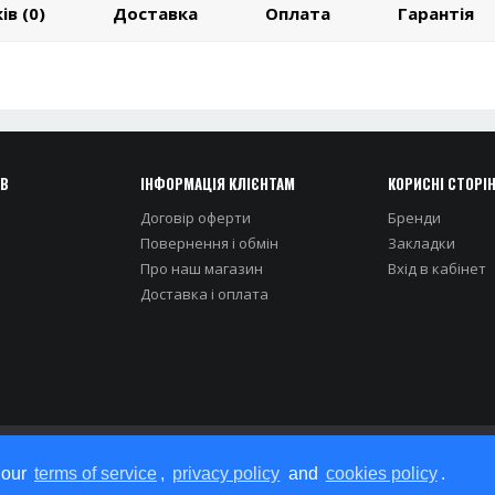
ів (0)
Доставка
Оплата
Гарантія
ІВ
ІНФОРМАЦІЯ КЛІЄНТАМ
КОРИСНІ СТОРІ
Договір оферти
Бренди
Повернення і обмін
Закладки
Про наш магазин
Вхiд в кабiнет
Доставка i оплата
 our
terms of service
,
privacy policy
and
cookies policy
.
Iнтернет-магазин STOCKOPT © 2026