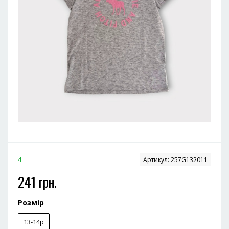
4
Артикул:
257G132011
241 грн.
Розмір
13-14р