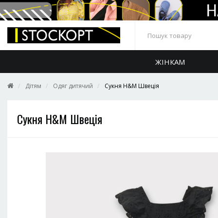
ЖІНКАМ
Дітям
Одяг дитячий
Сукня H&M Швеція
Сукня H&M Швеція