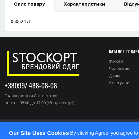
Опис товару
Характеристики
Відгук
060624 Л
КАТАЛОГ ТОВАР
Жінкам
Чоловікам
Дітям
Аксесуари
+38099/ 488-08-08
Графік роботи Call-центру:
пн-пт з 08:00 до 17:00 (сб-нд вихідні)
Our Site Uses Cookies
By clicking Agree, you agree to
студия разработки сайтов