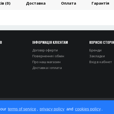
ів (0)
Доставка
Оплата
Гарантія
ІВ
ІНФОРМАЦІЯ КЛІЄНТАМ
КОРИСНІ СТОРІ
Договір оферти
Бренди
Повернення і обмін
Закладки
Про наш магазин
Вхiд в кабiнет
Доставка i оплата
 our
terms of service
,
privacy policy
and
cookies policy
.
Iнтернет-магазин STOCKOPT © 2026