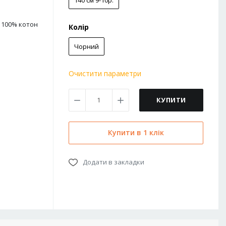
140 см 9-10р.
100% котон
Колір
Чорний
Очистити параметри
КУПИТИ
Купити в 1 клік
Додати в закладки